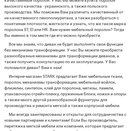
качественный поролон. У нас Вы можете купить поролон
высокого качества - украинского, а также польского
производства. Мы поможем Вам различить качественный от
не качественного пенополиуретана, а также разобраться с
понятиями плотности, жесткости и узнать, что же такое марка
поролона ST, El или HR. Вам нужен мебельный поролон? Тогда
Вы именно в том месте где его можно приобрести.
Все мы знаем, что диван не будет выполнять свои функции
без механизма трансформации. У нас Вы можете приобрести
разнообразные механизмы для трансформации диванов, а
также получить консультацию по их эксплуатации. У Вас
поломался диван? Вам к нам!
Интерне-магазин STARK предлагает Вам: мебельные ткани,
поролон, механизмы трансформации, мебельный войлок,
флизелин, синтепон, клей для поролона, метизы, ламели,
упаковочную стрейч-пленку, пружинные блоки, ножки и опоры
а также много другой разнообразной фурнитуры для
производства и ремонта мягкой а также корпусной мебели.
Мы всегда заинтересованы и открыты для сотрудничества с
новыми партнерами и клиентами! Если Вы производитель,
перетяжка мягкой мебели или компания, которая предлагает