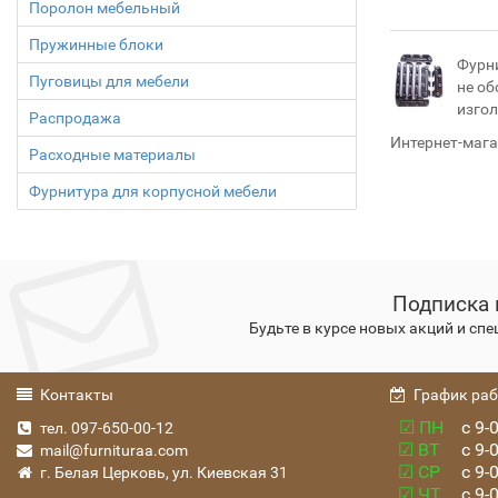
Поролон мебельный
Пружинные блоки
Фурни
Пуговицы для мебели
не об
изгол
Распродажа
Интернет-мага
Расходные материалы
Фурнитура для корпусной мебели
Подписка 
Будьте в курсе новых акций и сп
Контакты
График ра
☑ ПН
с 9-0
тел. 097-650-00-12
☑ ВТ
с 9-0
mail@furnituraa.com
☑ СР
с 9-0
г. Белая Церковь, ул. Киевская 31
☑ ЧТ
с 9-0