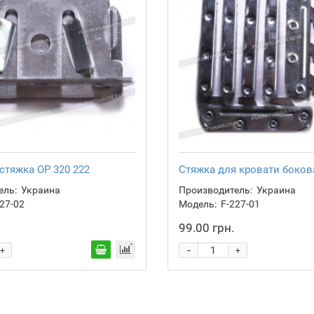
стяжка ОР 320 222
Стяжка для кровати боков
ель:
Украина
Производитель:
Украина
27-02
Модель:
F-227-01
99.00 грн.
-
+
+