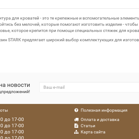
тура для кроватей - это те крепежные и вспомогательные элемент
ойтись без мелочей, которые помогают изготовить изделие - чтобы
овье, которое крепится при помощи специальных стяжек для крова
зин STARK предлягает широкий выбор комплектующих для изготов
на новости
ецпредложений!
боты
Полезная информация
0 до 17-00
Оплата и доставка
0 до 17-00
Статьи
0 до 17-00
Карта сайта
0 до 17-00