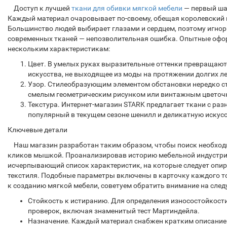
Доступ к лучшей
ткани для обивки мягкой мебели
— первый ша
Каждый материал очаровывает по-своему, обещая королевский 
Большинство людей выбирает глазами и сердцем, поэтому игно
современных тканей — непозволительная ошибка. Опытные офор
нескольким характеристикам:
Цвет. В умелых руках выразительные оттенки превращают
искусства, не выходящее из моды на протяжении долгих ле
Узор. Стилеобразующим элементом обстановки нередко с
смелым геометрическим рисунком или винтажным цветоч
Текстура. Интернет-магазин STARK предлагает ткани с ра
популярный в текущем сезоне шенилл и деликатную искус
Ключевые детали
Наш магазин разработан таким образом, чтобы поиск необхо
кликов мышкой. Проанализировав историю мебельной индустр
исчерпывающий список характеристик, на которые следует опир
текстиля. Подобные параметры включены в карточку каждого тов
к созданию мягкой мебели, советуем обратить внимание на сле
Стойкость к истиранию. Для определения износостойкост
проверок, включая знаменитый тест Мартиндейла.
Назначение. Каждый материал снабжен кратким описанием