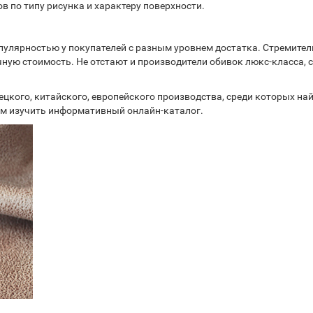
в по типу рисунка и характеру поверхности.
лярностью у покупателей с разным уровнем достатка. Стремитель
ную стоимость. Не отстают и производители обивок люкс-класса,
ецкого, китайского, европейского производства, среди которых н
м изучить информативный онлайн-каталог.