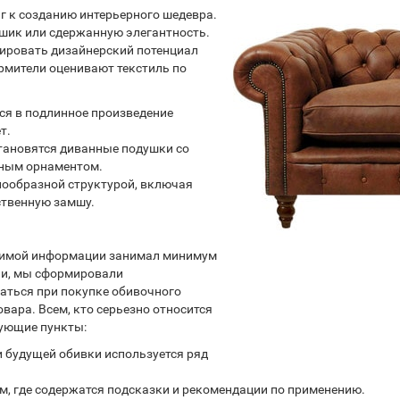
г к созданию интерьерного шедевра.
шик или сдержанную элегантность.
рировать дизайнерский потенциал
мители оценивают текстиль по
ся в подлинное произведение
т.
тановятся диванные подушки со
ным орнаментом.
знообразной структурой, включая
ственную замшу.
димой информации занимал минимум
ии, мы сформировали
аться при покупке обивочного
ара. Всем, кто серьезно относится
дующие пункты:
и будущей обивки используется ряд
, где содержатся подсказки и рекомендации по применению.