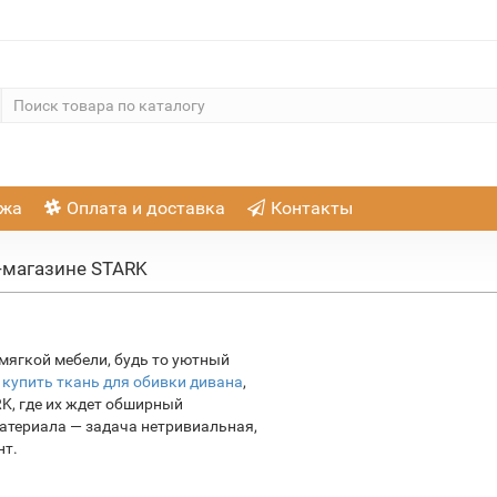
ажа
Оплата и доставка
Контакты
т-магазине STARK
ягкой мебели, будь то уютный
я
купить ткань для обивки дивана
,
K, где их ждет обширный
материала — задача нетривиальная,
нт.