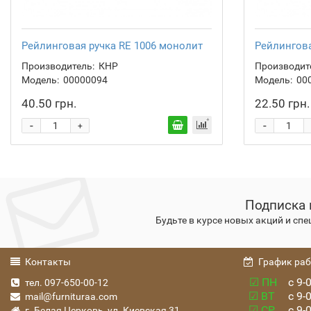
Рейлинговая ручка RE 1006 монолит
Рейлингова
Производитель:
КНР
Производит
Модель:
00000094
Модель:
00
40.50 грн.
22.50 грн.
-
-
+
Подписка 
Будьте в курсе новых акций и сп
Контакты
График ра
☑ ПН
с 9-0
тел. 097-650-00-12
☑ ВТ
с 9-0
mail@furnituraa.com
☑ СР
с 9-0
г. Белая Церковь, ул. Киевская 31