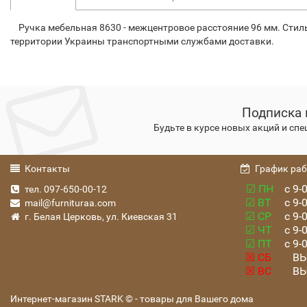
Ручка мебельная 8630 - межцентровое расстояние 96 мм. Стиль: 
территории Украины транспортными службами доставки.
Подписка 
Будьте в курсе новых акций и сп
Контакты
График ра
☑ ПН
с 9-0
тел. 097-650-00-12
☑ ВТ
с 9-0
mail@furnituraa.com
☑ СР
с 9-0
г. Белая Церковь, ул. Киевская 31
☑ ЧТ
с 9-0
☑ ПТ
с 9-0
☒ СБ
ВЫ
☒ ВС
ВЫ
Интернет-магазин STARK © - товары для Вашего дома