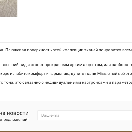
юра. Плюшевая поверхность этой коллекции тканей понравится все
внешний вид и станет прекрасным ярким акцентом, или наоборот
ре и любите комфорт и гармонию, купите ткань Miss, с ней всё эт
ого тона, это связанно с индивидуальными настройками и парамет
на новости
ецпредложений!